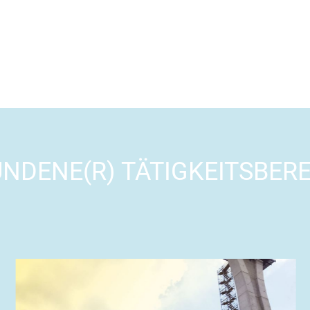
NDENE(R) TÄTIGKEITSBERE